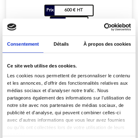
Prix
600 € HT
Durée
3h
VOIR PLUS
Consentement
Détails
À propos des cookies
Ce site web utilise des cookies.
Les cookies nous permettent de personnaliser le contenu
et les annonces, d'offrir des fonctionnalités relatives aux
RÉSEAUX SOCIAUX ET ZONE DE (NON)
médias sociaux et d'analyser notre trafic. Nous
DROIT : DÉFENDRE VOTRE E-
partageons également des informations sur l'utilisation de
notre site avec nos partenaires de médias sociaux, de
REPUTATION
publicité et d'analyse, qui peuvent combiner celles-ci
avec d'autres informations que vous leur avez fournies
ou qu'ils ont collectées lors de votre utilisation de leurs
services.