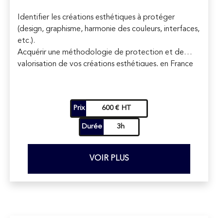
Identifier les créations esthétiques à protéger
(design, graphisme, harmonie des couleurs, interfaces,
etc.).
Acquérir une méthodologie de protection et de
valorisation de vos créations esthétiques, en France
et en Union européenne.
Développer la valeur de ces créations spécifiques et
en faire un atout de vente et de compétitivité.
Prix
600 € HT
Durée
3h
VOIR PLUS