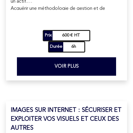
un actif.
Acquérir une méthodologie de gestion et de
protection à 360 degrés.
Intégrer une stratégie RSE de sobriété numérique et
de protection des données.
Prix
600 € HT
Durée
6h
VOIR PLUS
IMAGES SUR INTERNET : SÉCURISER ET
EXPLOITER VOS VISUELS ET CEUX DES
AUTRES