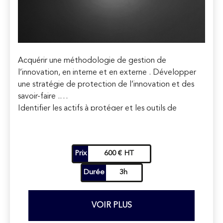
Acquérir une méthodologie de gestion de
l’innovation, en interne et en externe . Développer
une stratégie de protection de l’innovation et des
savoir-faire .
Identifier les actifs à protéger et les outils de
protection adaptés (secret des affaires, marques,
brevets, dessins & modèles, etc .) .
Maitriser le circuit de l’innovation : contrats des
Prix
600 € HT
salariés, des prestataires indépendants,
contractualisation du secret et de l’exploitation
Durée
3h
autorisée .
VOIR PLUS