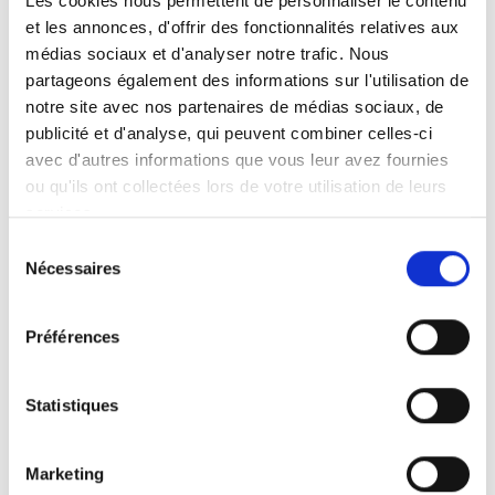
Les cookies nous permettent de personnaliser le contenu
et les annonces, d'offrir des fonctionnalités relatives aux
médias sociaux et d'analyser notre trafic. Nous
Comment accéder de manière légitime aux
partageons également des informations sur l'utilisation de
données à partir de sources publiques ?
notre site avec nos partenaires de médias sociaux, de
Peut-on copier des datas disponibles en
publicité et d'analyse, qui peuvent combiner celles-ci
OSINT ?
avec d'autres informations que vous leur avez fournies
Quels droits de réutilisation et d’extraction
ou qu'ils ont collectées lors de votre utilisation de leurs
(droit des bases de données publiques et
services.
privées, aspects civil et pénal)
Sélection
Quelles réutilisations des «leaks» (secret
Nécessaires
du
légalement protégé en France,
consentement
responsabilité pénale, etc.) ?
Préférences
Quelles preuves légales avec l’information
OSINT ?
Statistiques
Mise en situation et retours d’expérience
avec un hacker éthique
Marketing