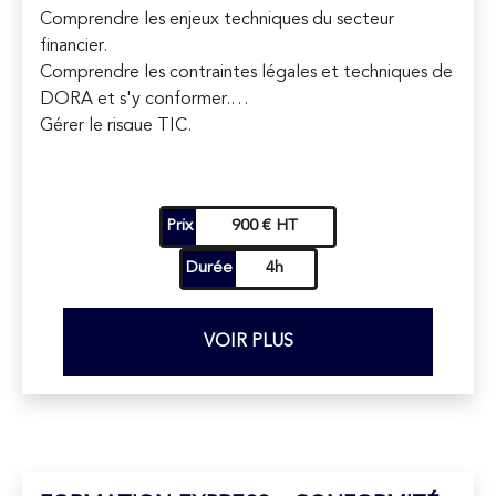
Comprendre les enjeux techniques du secteur
financier.
Comprendre les contraintes légales et techniques de
DORA et s'y conformer.
Gérer le risque TIC.
Savoir quelle politique de sécurité de l’information
mettre en place.
Identifier les mesures techniques et opérationnelles à
Prix
900 € HT
mettre en œuvre.
Réagir en cas de cyber attaque et notifier les
Durée
4h
autorités concernées.
VOIR PLUS